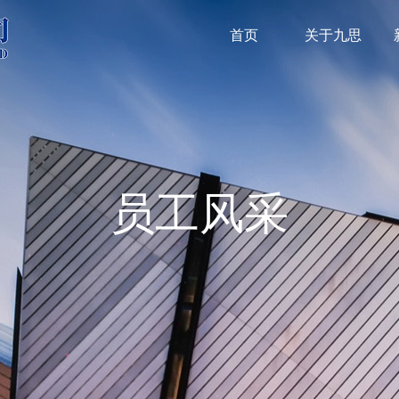
首页
关于九思
员工风采