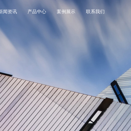
新闻资讯
产品中心
案例展示
联系我们