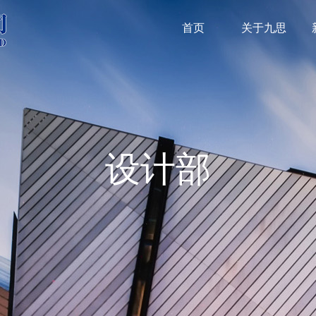
首页
关于九思
设计部