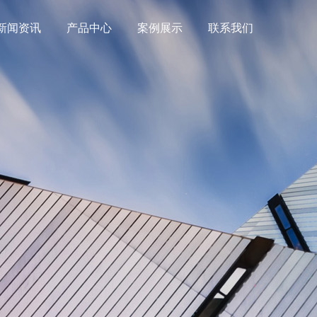
新闻资讯
产品中心
案例展示
联系我们