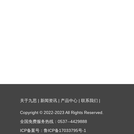
关于九思
|
新闻资讯
|
产品中心
|
联系我们
|
Copyright © 2022-2023 All Rights Reserved.
全国免费服务热线：0537--4429888
ICP备案号：鲁ICP备17033795号-1